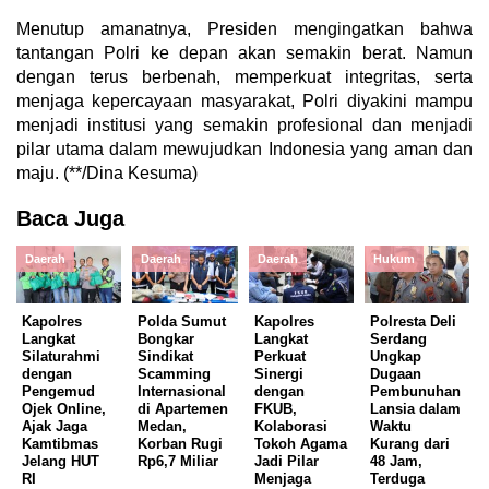
Menutup amanatnya, Presiden mengingatkan bahwa
tantangan Polri ke depan akan semakin berat. Namun
dengan terus berbenah, memperkuat integritas, serta
menjaga kepercayaan masyarakat, Polri diyakini mampu
menjadi institusi yang semakin profesional dan menjadi
pilar utama dalam mewujudkan Indonesia yang aman dan
maju. (**/Dina Kesuma)
Baca Juga
Daerah
Daerah
Daerah
Hukum
Kapolres
Polda Sumut
Kapolres
Polresta Deli
Langkat
Bongkar
Langkat
Serdang
Silaturahmi
Sindikat
Perkuat
Ungkap
dengan
Scamming
Sinergi
Dugaan
Pengemud
Internasional
dengan
Pembunuhan
Ojek Online,
di Apartemen
FKUB,
Lansia dalam
Ajak Jaga
Medan,
Kolaborasi
Waktu
Kamtibmas
Korban Rugi
Tokoh Agama
Kurang dari
Jelang HUT
Rp6,7 Miliar
Jadi Pilar
48 Jam,
RI
Menjaga
Terduga