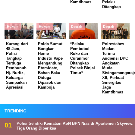
Kamtibmas
Pelaku
Ditangkap
Hukum
Hukum
Daerah
Daerah
Kurang dari
Polda Sumut
*Pelaku
Polrestabes
48 Jam,
Bongkar
Pembobol
Medan
Polisi
Home
Ruko dan
Terima
Tangkap
Industri Vape
Curanmor
Audiensi DPC
Terduga
Mengandung
Ditangkap
Angkatan
Pembunuh
Etomidate,
Polsek Binjai
Muda
Hj. Nurliz,
Bahan Baku
Timur*
Sisingamangaraj
Keluarga
Diduga
XII, Perkuat
Sampaikan
Dipasok dari
Sinergitas
Apresiasi
Kamboja
Jaga
Kamtibmas
TRENDING
Polisi Selidiki Kematian ASN BPN Nias di Apartemen Skyview,
Tiga Orang Diperiksa