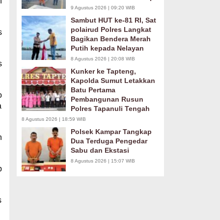
n
9 Agustus 2026 | 09:20 WIB
Sambut HUT ke-81 RI, Sat
polairud Polres Langkat
s
Bagikan Bendera Merah
Putih kepada Nelayan
8 Agustus 2026 | 20:08 WIB
s
Kunker ke Tapteng,
Kapolda Sumut Letakkan
Batu Pertama
o
Pembangunan Rusun
a
Polres Tapanuli Tengah
8 Agustus 2026 | 18:59 WIB
Polsek Kampar Tangkap
n
Dua Terduga Pengedar
Sabu dan Ekstasi
8 Agustus 2026 | 15:07 WIB
p
s