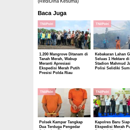
(Red/Dina Kesuma)
Baca Juga
TNI/Polri
TNI/Polri
1.200 Mangrove Ditanam di
Kebakaran Lahan 
Tanah Merah, Wabup
Seluas 1 Hektare d
Meranti Apresiasi
Stadion Mahmud Ja
Ekspedisi Merah Putih
Polisi Selidiki Sum
Presisi Polda Riau
TNI/Polri
TNI/Polri
Polsek Kampar Tangkap
Kapolres Baru Siap
Dua Terduga Pengedar
Ekspedisi Merah Pu