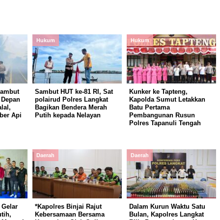
Hukum
Hukum
Gambut
Sambut HUT ke-81 RI, Sat
Kunker ke Tapteng,
i Depan
polairud Polres Langkat
Kapolda Sumut Letakkan
lal,
Bagikan Bendera Merah
Batu Pertama
ber Api
Putih kepada Nelayan
Pembangunan Rusun
Polres Tapanuli Tengah
Daerah
Daerah
 Gelar
*Kapolres Binjai Rajut
Dalam Kurun Waktu Satu
tih,
Kebersamaan Bersama
Bulan, Kapolres Langkat