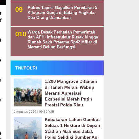
Polres Tapsel Gagalkan Peredaran 5
Kilogram Ganja di Batang Angkola,
t
Dua Orang Diamankan
f
Warga Desak Perhatian Pemerintah
dan APH: Infrastruktur Rusak hingga
t
Rumah Sakit Pratama Rp42 Miliar di
Meranti Belum Berfungsi
p
TNI/POLRI
n
1.200 Mangrove Ditanam
di Tanah Merah, Wabup
Meranti Apresiasi
Ekspedisi Merah Putih
n
Presisi Polda Riau
9 Agustus 2026 | 09:30 WIB
Kebakaran Lahan Gambut
Seluas 1 Hektare di Depan
Stadion Mahmud Jalal,
g
Polisi Selidiki Sumber Api