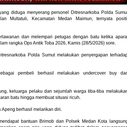
ang diduga menyerang personel Ditresnarkoba Polda Sumu
an Multatuli, Kecamatan Medan Maimun, ternyata positi
lawanan dan melempari petugas dengan batu ketika apara
m rangka Ops Antik Toba 2026, Kamis (28/5/2026) sore.
I Ditresnarkoba Polda Sumut melakukan penyergapan terhada
ebagai pembeli berhasil melakukan undercover buy da
g, keluarga pelaku dan sejumlah warga tiba-tiba melakuka
ran batu hingga membuat situasi ricuh.
 Apeng berhasil melarikan diri.
mendapat bantuan Brimob dan Polsek Medan Kota langsun