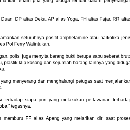
amankan enam pria yang diduga terlibat dalam penyeranga
Duan, DP alias Deka, AP alias Yoga, FH alias Fajar, RR alia
iamankan seluruhnya positif amphetamine atau narkotika jeni
s Pol Ferry Walintukan.
, polisi juga menyita barang bukti berupa sabu seberat brut
bu, plastik klip kosong dan sejumlah barang lainnya yang didug
ka.
 yang menyerang dan menghalangi petugas saat menjalanka
.
si terhadap siapa pun yang melakukan perlawanan terhada
oba,” tegasnya.
h memburu FF alias Apeng yang melarikan diri saat prose