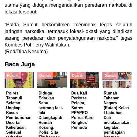
utama yang diduga mengendalikan peredaran narkoba di
lokasi tersebut.
“Polda Sumut berkomitmen menindak tegas seluruh
jaringan narkotika, termasuk lokasi-lokasi yang dijadikan
sarang peredaran dan penyalahgunaan narkoba,” tegas
Kombes Pol Ferry Walintukan.
(Red/Dina Kesuma)
Baca Juga
Hukum
Daerah
Daerah
Daerah
Polres
Diduga
Dua Kali
Rumah
Tapanuli
Edarkan
Perkosa
Tahanan
Selatan
Sabu,
Pelajar,
Negara
Ungkap
seorang laki-
Satres
(Rutan) Kelas
Kasus
laki
PPAPPO
I Labuhan
Pembunuhan
Ditangkap di
Polres Karo
Deli
Disertai
Rumah
Ringkus
melaksanakan
Kekerasan
Kosong,
Pemuda
kegiatan
Seksual
Polisi Sita
pembagian