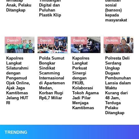
terhadap
Timbangan
bantuan
Anak, Pelaku
Digital dan
sosial
Ditangkap
Puluhan
(bansos)
Plastik Klip
kepada
masyarakat
Daerah
Daerah
Daerah
Hukum
Kapolres
Polda Sumut
Kapolres
Polresta Deli
Langkat
Bongkar
Langkat
Serdang
Silaturahmi
Sindikat
Perkuat
Ungkap
dengan
Scamming
Sinergi
Dugaan
Pengemud
Internasional
dengan
Pembunuhan
Ojek Online,
di Apartemen
FKUB,
Lansia dalam
Ajak Jaga
Medan,
Kolaborasi
Waktu
Kamtibmas
Korban Rugi
Tokoh Agama
Kurang dari
Jelang HUT
Rp6,7 Miliar
Jadi Pilar
48 Jam,
RI
Menjaga
Terduga
Kamtibmas
Pelaku
Ditangkap
TRENDING