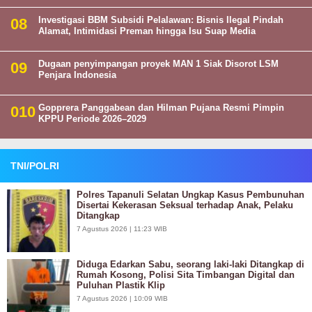
Investigasi BBM Subsidi Pelalawan: Bisnis Ilegal Pindah
Alamat, Intimidasi Preman hingga Isu Suap Media
Dugaan penyimpangan proyek MAN 1 Siak Disorot LSM
Penjara Indonesia
Gopprera Panggabean dan Hilman Pujana Resmi Pimpin
KPPU Periode 2026–2029
TNI/POLRI
Polres Tapanuli Selatan Ungkap Kasus Pembunuhan
Disertai Kekerasan Seksual terhadap Anak, Pelaku
Ditangkap
7 Agustus 2026 | 11:23 WIB
Diduga Edarkan Sabu, seorang laki-laki Ditangkap di
Rumah Kosong, Polisi Sita Timbangan Digital dan
Puluhan Plastik Klip
7 Agustus 2026 | 10:09 WIB