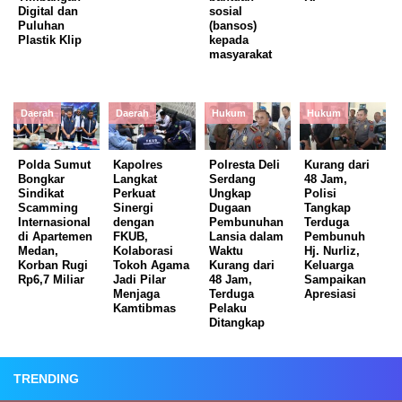
Digital dan
sosial
Puluhan
(bansos)
Plastik Klip
kepada
masyarakat
Daerah
Daerah
Hukum
Hukum
Polda Sumut
Kapolres
Polresta Deli
Kurang dari
Bongkar
Langkat
Serdang
48 Jam,
Sindikat
Perkuat
Ungkap
Polisi
Scamming
Sinergi
Dugaan
Tangkap
Internasional
dengan
Pembunuhan
Terduga
di Apartemen
FKUB,
Lansia dalam
Pembunuh
Medan,
Kolaborasi
Waktu
Hj. Nurliz,
Korban Rugi
Tokoh Agama
Kurang dari
Keluarga
Rp6,7 Miliar
Jadi Pilar
48 Jam,
Sampaikan
Menjaga
Terduga
Apresiasi
Kamtibmas
Pelaku
Ditangkap
TRENDING