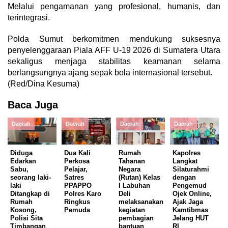
Melalui pengamanan yang profesional, humanis, dan
terintegrasi.
Polda Sumut berkomitmen mendukung suksesnya
penyelenggaraan Piala AFF U-19 2026 di Sumatera Utara
sekaligus menjaga stabilitas keamanan selama
berlangsungnya ajang sepak bola internasional tersebut.
(Red/Dina Kesuma)
Baca Juga
Daerah
Daerah
Daerah
Daerah
Diduga
Dua Kali
Rumah
Kapolres
Edarkan
Perkosa
Tahanan
Langkat
Sabu,
Pelajar,
Negara
Silaturahmi
seorang laki-
Satres
(Rutan) Kelas
dengan
laki
PPAPPO
I Labuhan
Pengemud
Ditangkap di
Polres Karo
Deli
Ojek Online,
Rumah
Ringkus
melaksanakan
Ajak Jaga
Kosong,
Pemuda
kegiatan
Kamtibmas
Polisi Sita
pembagian
Jelang HUT
Timbangan
bantuan
RI