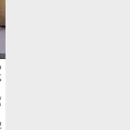
g
,
a
i
i
g
”