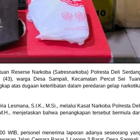
tuan Reserse Narkoba (Satresnarkoba) Polresta Deli Serdan
S (43), warga Desa Sampali, Kecamatan Percut Sei Tuan
gkap atas dugaan keterlibatan dalam peredaran gelap narkotik
a Lesmana, S.I.K., M.Si., melalui Kasat Narkoba Polresta Del
 M.H., menjelaskan bahwa penangkapan tersebut bermula dar
7.00 WIB, personel menerima laporan adanya seseorang yan
kawasan Jalan Cemara Pasar 1 Lorong 3 Barat, Desa Sampali,