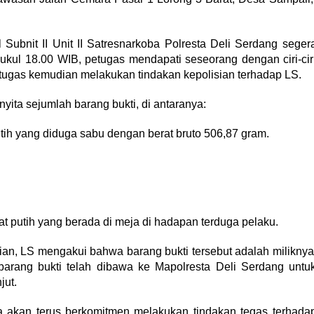
l Subnit II Unit II Satresnarkoba Polresta Deli Serdang seger
pukul 18.00 WIB, petugas mendapati seseorang dengan ciri-cir
tugas kemudian melakukan tindakan kepolisian terhadap LS.
ita sejumlah barang bukti, di antaranya:
l putih yang diduga sabu dengan berat bruto 506,87 gram.
at putih yang berada di meja di hadapan terduga pelaku.
ian, LS mengakui bahwa barang bukti tersebut adalah miliknya
 barang bukti telah dibawa ke Mapolresta Deli Serdang untu
jut.
akan terus berkomitmen melakukan tindakan tegas terhada