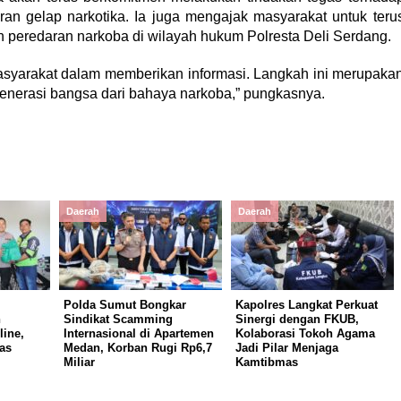
an gelap narkotika. Ia juga mengajak masyarakat untuk teru
 peredaran narkoba di wilayah hukum Polresta Deli Serdang.
asyarakat dalam memberikan informasi. Langkah ini merupaka
nerasi bangsa dari bahaya narkoba,” pungkasnya.
Daerah
Daerah
Polda Sumut Bongkar
Kapolres Langkat Perkuat
n
Sindikat Scamming
Sinergi dengan FKUB,
ine,
Internasional di Apartemen
Kolaborasi Tokoh Agama
as
Medan, Korban Rugi Rp6,7
Jadi Pilar Menjaga
Miliar
Kamtibmas