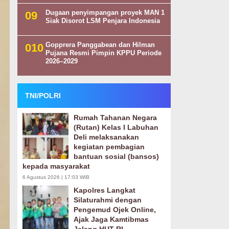
Dugaan penyimpangan proyek MAN 1
Siak Disorot LSM Penjara Indonesia
Gopprera Panggabean dan Hilman
Pujana Resmi Pimpin KPPU Periode
2026–2029
TNI/POLRI
Rumah Tahanan Negara
(Rutan) Kelas I Labuhan
Deli melaksanakan
kegiatan pembagian
bantuan sosial (bansos)
kepada masyarakat
6 Agustus 2026 | 17:03 WIB
Kapolres Langkat
Silaturahmi dengan
Pengemud Ojek Online,
Ajak Jaga Kamtibmas