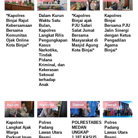
*Kapolres
Dalam Kurun
*Kapolres
Kapolres
Binjai Rajut
Waktu Satu
Binjai ajak
Binjai
Kebersamaan
Bulan,
PJU Safari
Bersama PJU
Bersama
Kapolres
Salat Jumat
Jalin Sinergi
Komunitas
Langkat Rilis
Bersama
dengan Ketua
Ojek Online
Pengungkapan
Masyarakat di
Pengadilan
Kota Binjai*
Kasus
Masjid Agung
Agama
Narkotika,
Kota Binjai*
Binjai*
Tindak
Pidana
Kriminal, dan
Kekerasan
Seksual
terhadap
Anak
Hukum
Nasional
Daerah
Daerah
Kapolres
Polres
POLRESTABES
Polres
Langkat Ajak
Padang
MEDAN
Padang
Warga
Lawas Utara
UNGKAP
Lawas Utara
Perkuat Iman
Resmi
1.187 KASUS
Resmi