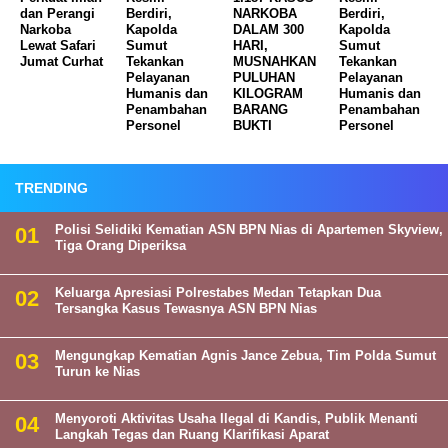
dan Perangi
Berdiri,
NARKOBA
Berdiri,
Narkoba
Kapolda
DALAM 300
Kapolda
Lewat Safari
Sumut
HARI,
Sumut
Jumat Curhat
Tekankan
MUSNAHKAN
Tekankan
Pelayanan
PULUHAN
Pelayanan
Humanis dan
KILOGRAM
Humanis dan
Penambahan
BARANG
Penambahan
Personel
BUKTI
Personel
TRENDING
Polisi Selidiki Kematian ASN BPN Nias di Apartemen Skyview,
Tiga Orang Diperiksa
Keluarga Apresiasi Polrestabes Medan Tetapkan Dua
Tersangka Kasus Tewasnya ASN BPN Nias
Mengungkap Kematian Agnis Jance Zebua, Tim Polda Sumut
Turun ke Nias
Menyoroti Aktivitas Usaha Ilegal di Kandis, Publik Menanti
Langkah Tegas dan Ruang Klarifikasi Aparat