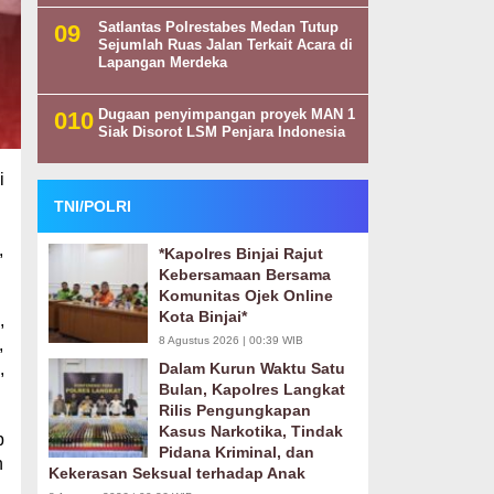
Satlantas Polrestabes Medan Tutup
Sejumlah Ruas Jalan Terkait Acara di
Lapangan Merdeka
Dugaan penyimpangan proyek MAN 1
Siak Disorot LSM Penjara Indonesia
i
TNI/POLRI
,
*Kapolres Binjai Rajut
Kebersamaan Bersama
Komunitas Ojek Online
Kota Binjai*
,
8 Agustus 2026 | 00:39 WIB
,
,
Dalam Kurun Waktu Satu
Bulan, Kapolres Langkat
Rilis Pengungkapan
Kasus Narkotika, Tindak
b
Pidana Kriminal, dan
n
Kekerasan Seksual terhadap Anak