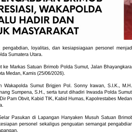
engabdian, loyalitas, dan kesiapsiagaan personel menjad
lda Sumatera Utara.
t ke Markas Satuan Brimob Polda Sumut, Jalan Bhayangkara
ta Medan, Kamis (25/06/2026).
h Wakapolda Sumut Brigjen Pol. Sonny Irawan, S.I.K., M.H.
ang Sumpena, S.H., serta turut dihadiri Irwasda Polda Sumut
 Dir Pam Obvit, Kabid TIK, Kabid Humas, Kapolrestabes Medan
a.
 Gelar Pasukan di Lapangan Hanyaken Musuh Satuan Brimo
esiapan personel sekaligus penguatan semangat pengabdia
apangan.