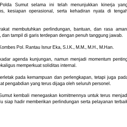
olda Sumut selama ini telah menunjukkan kinerja yan
, kesiapan operasional, serta kehadiran nyata di tenga
akat membutuhkan perlindungan, bantuan, dan rasa aman
t, dan tampil di garis terdepan dengan penuh tanggung jawab.
ombes Pol. Rantau Isnur Eka, S.I.K., M.M., M.H., M.Han.
kadar agenda kunjungan, namun menjadi momentum pentin
kaligus memperkuat soliditas internal.
terletak pada kemampuan dan perlengkapan, tetapi juga pad
at pengabdian yang terus dijaga oleh seluruh personel.
a Sumut kembali menegaskan komitmennya untuk terus menjad
alu siap hadir memberikan perlindungan serta pelayanan terbai