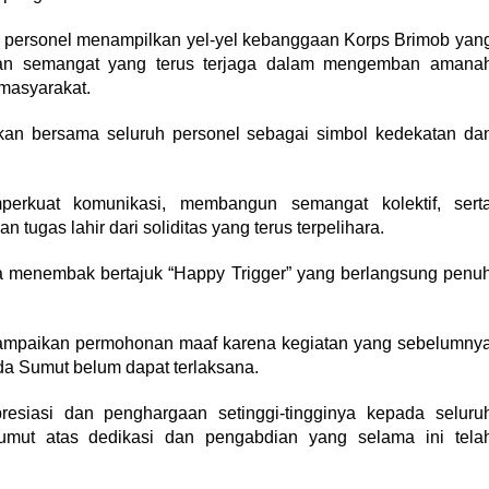
h personel menampilkan yel-yel kebanggaan Korps Brimob yan
dan semangat yang terus terjaga dalam mengemban amana
masyarakat.
kan bersama seluruh personel sebagai simbol kedekatan da
erkuat komunikasi, membangun semangat kolektif, sert
ugas lahir dari soliditas yang terus terpelihara.
 menembak bertajuk “Happy Trigger” yang berlangsung penu
mpaikan permohonan maaf karena kegiatan yang sebelumny
da Sumut belum dapat terlaksana.
esiasi dan penghargaan setinggi-tingginya kepada seluru
umut atas dedikasi dan pengabdian yang selama ini tela