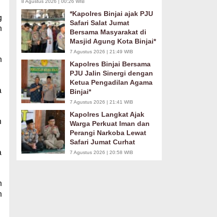
8 Agustus 2026 | 00:26 WIB
*Kapolres Binjai ajak PJU
g
Safari Salat Jumat
h
Bersama Masyarakat di
Masjid Agung Kota Binjai*
7 Agustus 2026 | 21:49 WIB
n
Kapolres Binjai Bersama
PJU Jalin Sinergi dengan
Ketua Pengadilan Agama
a
Binjai*
7 Agustus 2026 | 21:41 WIB
Kapolres Langkat Ajak
h
Warga Perkuat Iman dan
Perangi Narkoba Lewat
Safari Jumat Curhat
a
7 Agustus 2026 | 20:58 WIB
h
h