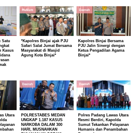
Hukum
Daerah
 Satu
*Kapolres Binjai ajak PJU
Kapolres Binjai Bersama
ngkat
Safari Salat Jumat Bersama
PJU Jalin Sinergi dengan
n Kasus
Masyarakat di Masjid
Ketua Pengadilan Agama
Pidana
Agung Kota Binjai*
Binjai*
rasan
Anak
Daerah
Daerah
as Utara
POLRESTABES MEDAN
Polres Padang Lawas Utara
olda
UNGKAP 1.187 KASUS
Resmi Berdiri, Kapolda
layanan
NARKOBA DALAM 300
Sumut Tekankan Pelayanan
mbahan
HARI, MUSNAHKAN
Humanis dan Penambahan