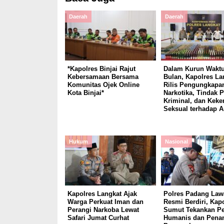
Daerah
Daerah
*Kapolres Binjai Rajut
Dalam Kurun Waktu
Kebersamaan Bersama
Bulan, Kapolres La
Komunitas Ojek Online
Rilis Pengungkapa
Kota Binjai*
Narkotika, Tindak 
Kriminal, dan Keke
Seksual terhadap 
Hukum
Nasional
Kapolres Langkat Ajak
Polres Padang Law
Warga Perkuat Iman dan
Resmi Berdiri, Kap
Perangi Narkoba Lewat
Sumut Tekankan Pe
Safari Jumat Curhat
Humanis dan Pena