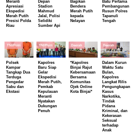
Meranti
Depan
Bagikan
Batu Pertama
Apresiasi
Stadion
Bendera
Pembangunan
Ekspedisi
Mahmud
Merah Putih
Rusun Polres
Merah Putih
Jalal, Polisi
kepada
Tapanuli
Presisi Polda
Selidiki
Nelayan
Tengah
Riau
Sumber Api
TNI/Polri
TNI/Polri
Daerah
Daerah
Polsek
Kapolres
*Kapolres
Dalam Kurun
Kampar
Baru Siap
Binjai Rajut
Waktu Satu
Tangkap Dua
Gelar
Kebersamaan
Bulan,
Terduga
Ekspedisi
Bersama
Kapolres
Pengedar
Merah Putih,
Komunitas
Langkat Rilis
Sabu dan
Pemkab
Ojek Online
Pengungkapan
Ekstasi
Kepulauan
Kota Binjai*
Kasus
Meranti
Narkotika,
Nyatakan
Tindak
Dukungan
Pidana
Penuh
Kriminal, dan
Kekerasan
Seksual
terhadap
Anak