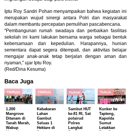
Iptu Roy Sandri Pohan menyampaikan bahwa kegiatan ini
merupakan wujud sinergi antara Polri dan masyarakat
dalam membantu percepatan pemulihan pascabencana.
“Pembangunan rumah swadaya dan perbaikan fasilitas
sekolah ini kami lakukan bersama warga sebagai bentuk
kebersamaan dan kepedulian. Harapannya, hunian
sementara dapat segera ditempati, dan aktivitas belajar
mengajar anak-anak tetap berjalan dengan aman dan
nyaman,” ujar Iptu Roy.
(Red/Dina Kesuma)
Baca Juga
TNI/Polri
TNI/Polri
Hukum
Hukum
1.200
Kebakaran
Sambut HUT
Kunker ke
Mangrove
Lahan
ke-81 RI, Sat
Tapteng,
Ditanam di
Gambut
polairud
Kapolda
Tanah Merah,
Seluas 1
Polres
Sumut
Wabup
Hektare di
Langkat
Letakkan