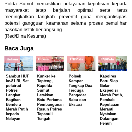
Polda Sumut memastikan pelayanan kepolisian kepada
masyarakat tetap berjalan optimal serta terus
meningkatkan langkah preventif guna mengantisipasi
potensi gangguan keamanan selama proses pemulihan
pasokan listrik berlangsung.
(Red/Dina Kesuma)
Baca Juga
Hukum
Hukum
TNI/Polri
TNI/Polri
Sambut HUT
Kunker ke
Polsek
Kapolres
ke-81 RI, Sat
Tapteng,
Kampar
Baru Siap
polairud
Kapolda
Tangkap Dua
Gelar
Polres
Sumut
Terduga
Ekspedisi
Langkat
Letakkan
Pengedar
Merah Putih,
Bagikan
Batu Pertama
Sabu dan
Pemkab
Bendera
Pembangunan
Ekstasi
Kepulauan
Merah Putih
Rusun Polres
Meranti
kepada
Tapanuli
Nyatakan
Nelayan
Tengah
Dukungan
Penuh