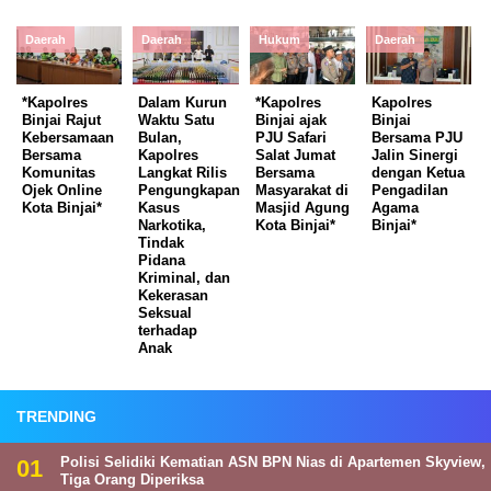
Daerah
Daerah
Hukum
Daerah
*Kapolres
Dalam Kurun
*Kapolres
Kapolres
Binjai Rajut
Waktu Satu
Binjai ajak
Binjai
Kebersamaan
Bulan,
PJU Safari
Bersama PJU
Bersama
Kapolres
Salat Jumat
Jalin Sinergi
Komunitas
Langkat Rilis
Bersama
dengan Ketua
Ojek Online
Pengungkapan
Masyarakat di
Pengadilan
Kota Binjai*
Kasus
Masjid Agung
Agama
Narkotika,
Kota Binjai*
Binjai*
Tindak
Pidana
Kriminal, dan
Kekerasan
Seksual
terhadap
Anak
TRENDING
Polisi Selidiki Kematian ASN BPN Nias di Apartemen Skyview,
Tiga Orang Diperiksa