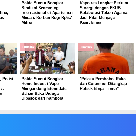
Polda Sumut Bongkar
Kapolres Langkat Perkuat
n
Sindikat Scamming
Sinergi dengan FKUB,
ine,
Internasional di Apartemen
Kolaborasi Tokoh Agama
as
Medan, Korban Rugi Rp6,7
Jadi Pilar Menjaga
Miliar
Kamtibmas
Hukum
Daerah
 Polisi
Polda Sumut Bongkar
*Pelaku Pembobol Ruko
Home Industri Vape
dan Curanmor Ditangkap
z,
Mengandung Etomidate,
Polsek Binjai Timur*
n
Bahan Baku Diduga
Dipasok dari Kamboja