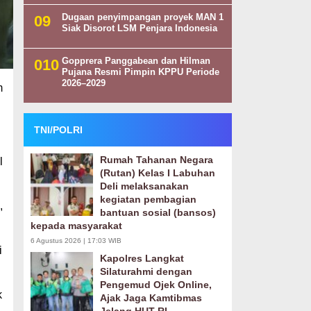
Dugaan penyimpangan proyek MAN 1
Siak Disorot LSM Penjara Indonesia
Gopprera Panggabean dan Hilman
Pujana Resmi Pimpin KPPU Periode
2026–2029
m
TNI/POLRI
Rumah Tahanan Negara
l
(Rutan) Kelas I Labuhan
Deli melaksanakan
kegiatan pembagian
,
bantuan sosial (bansos)
kepada masyarakat
6 Agustus 2026 | 17:03 WIB
i
Kapolres Langkat
Silaturahmi dengan
Pengemud Ojek Online,
k
Ajak Jaga Kamtibmas