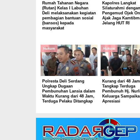
Rumah Tahanan Negara
Kapolres Langkat
(Rutan) Kelas I Labuhan
Silaturahmi denga
Deli melaksanakan kegiatan
Pengemud Ojek Onl
pembagian bantuan sosial
Ajak Jaga Kamtibm
(bansos) kepada
Jelang HUT RI
masyarakat
Hukum
Hukum
Polresta Deli Serdang
Kurang dari 48 Jam,
Ungkap Dugaan
Tangkap Terduga
Pembunuhan Lansia dalam
Pembunuh Hj. Nurli
Waktu Kurang dari 48 Jam,
Keluarga Sampaika
Terduga Pelaku Ditangkap
Apresiasi