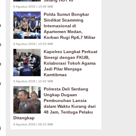
Jelang HUT RI
6 Agustus 2026 | 15:08 WIB
Polda Sumut Bongkar
Sindikat Scamming
a
Internasional di
Apartemen Medan,
Korban Rugi Rp6,7 Miliar
n
6 Agustus 2026 | 15:03 WIB
Kapolres Langkat Perkuat
Sinergi dengan FKUB,
Kolaborasi Tokoh Agama
n
Jadi Pilar Menjaga
Kamtibmas
6 Agustus 2026 | 10:45 WIB
n
Polresta Deli Serdang
Ungkap Dugaan
Pembunuhan Lansia
dalam Waktu Kurang dari
48 Jam, Terduga Pelaku
Ditangkap
6 Agustus 2026 | 08:23 WIB
i