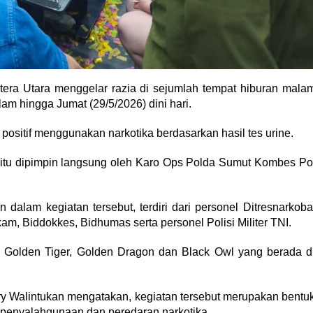
ra Utara menggelar razia di sejumlah tempat hiburan mala
m hingga Jumat (29/5/2026) dini hari.
positif menggunakan narkotika berdasarkan hasil tes urine.
B itu dipimpin langsung oleh Karo Ops Polda Sumut Kombes Po
dalam kegiatan tersebut, terdiri dari personel Ditresnarkoba
am, Biddokkes, Bidhumas serta personel Polisi Militer TNI.
 Golden Tiger, Golden Dragon dan Black Owl yang berada d
 Walintukan mengatakan, kegiatan tersebut merupakan bentu
enyalahgunaan dan peredaran narkotika.