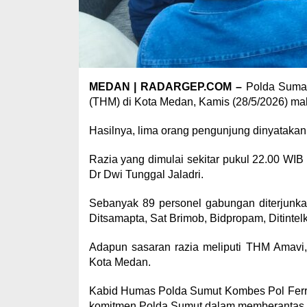
MEDAN | RADARGEP.COM –
Polda Sumate
(THM) di Kota Medan, Kamis (28/5/2026) mala
Hasilnya, lima orang pengunjung dinyatakan 
Razia yang dimulai sekitar pukul 22.00 WI
Dr Dwi Tunggal Jaladri.
Sebanyak 89 personel gabungan diterjunkan 
Ditsamapta, Sat Brimob, Bidpropam, Ditintelk
Adapun sasaran razia meliputi THM Amavi,
Kota Medan.
Kabid Humas Polda Sumut Kombes Pol Ferry
komitmen Polda Sumut dalam memberantas p