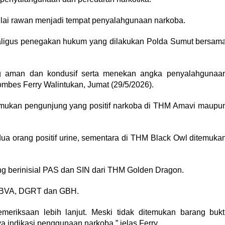
ilai rawan menjadi tempat penyalahgunaan narkoba.
ekaligus penegakan hukum yang dilakukan Polda Sumut bersam
ng aman dan kondusif serta menekan angka penyalahgunaa
Kombes Ferry Walintukan, Jumat (29/5/2026).
nemukan pengunjung yang positif narkoba di THM Amavi maupu
a orang positif urine, sementara di THM Black Owl ditemuka
g berinisial PAS dan SIN dari THM Golden Dragon.
 BVA, DGRT dan GBH.
eriksaan lebih lanjut. Meski tidak ditemukan barang bukt
a indikasi penggunaan narkoba,” jelas Ferry.