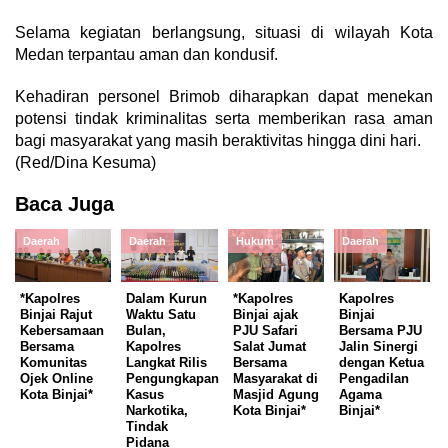
Selama kegiatan berlangsung, situasi di wilayah Kota
Medan terpantau aman dan kondusif.
Kehadiran personel Brimob diharapkan dapat menekan
potensi tindak kriminalitas serta memberikan rasa aman
bagi masyarakat yang masih beraktivitas hingga dini hari.
(Red/Dina Kesuma)
Baca Juga
Daerah
Daerah
Hukum
Daerah
*Kapolres
Dalam Kurun
*Kapolres
Kapolres
Binjai Rajut
Waktu Satu
Binjai ajak
Binjai
Kebersamaan
Bulan,
PJU Safari
Bersama PJU
Bersama
Kapolres
Salat Jumat
Jalin Sinergi
Komunitas
Langkat Rilis
Bersama
dengan Ketua
Ojek Online
Pengungkapan
Masyarakat di
Pengadilan
Kota Binjai*
Kasus
Masjid Agung
Agama
Narkotika,
Kota Binjai*
Binjai*
Tindak
Pidana