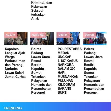
Kriminal, dan
Kekerasan
Seksual
terhadap
Anak
Hukum
Nasional
Daerah
Daerah
Kapolres
Polres
POLRESTABES
Polres
Langkat Ajak
Padang
MEDAN
Padang
Warga
Lawas Utara
UNGKAP
Lawas Utara
Perkuat Iman
Resmi
1.187 KASUS
Resmi
dan Perangi
Berdiri,
NARKOBA
Berdiri,
Narkoba
Kapolda
DALAM 300
Kapolda
Lewat Safari
Sumut
HARI,
Sumut
Jumat Curhat
Tekankan
MUSNAHKAN
Tekankan
Pelayanan
PULUHAN
Pelayanan
Humanis dan
KILOGRAM
Humanis dan
Penambahan
BARANG
Penambahan
Personel
BUKTI
Personel
TRENDING