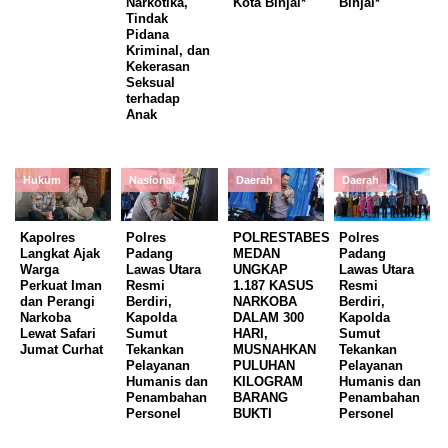
Narkotika,
Kota Binjai*
Binjai*
Tindak
Pidana
Kriminal, dan
Kekerasan
Seksual
terhadap
Anak
Hukum
Nasional
Daerah
Daerah
Kapolres
Polres
POLRESTABES
Polres
Langkat Ajak
Padang
MEDAN
Padang
Warga
Lawas Utara
UNGKAP
Lawas Utara
Perkuat Iman
Resmi
1.187 KASUS
Resmi
dan Perangi
Berdiri,
NARKOBA
Berdiri,
Narkoba
Kapolda
DALAM 300
Kapolda
Lewat Safari
Sumut
HARI,
Sumut
Jumat Curhat
Tekankan
MUSNAHKAN
Tekankan
Pelayanan
PULUHAN
Pelayanan
Humanis dan
KILOGRAM
Humanis dan
Penambahan
BARANG
Penambahan
Personel
BUKTI
Personel