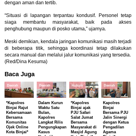
dengan aman dan tertib.
“Situasi di lapangan terpantau kondusif. Personel tetap
siaga membantu masyarakat, baik pada akses
penghubung maupun di posko utama,” ujarnya.
Meski demikian, kendala jaringan komunikasi masih terjadi
di beberapa titik, sehingga koordinasi tetap dilakukan
secara manual dan melalui jalur komunikasi yang tersedia.
(Red/Dina Kesuma)
Baca Juga
Daerah
Daerah
Hukum
Daerah
*Kapolres
Dalam Kurun
*Kapolres
Kapolres
Binjai Rajut
Waktu Satu
Binjai ajak
Binjai
Kebersamaan
Bulan,
PJU Safari
Bersama PJU
Bersama
Kapolres
Salat Jumat
Jalin Sinergi
Komunitas
Langkat Rilis
Bersama
dengan Ketua
Ojek Online
Pengungkapan
Masyarakat di
Pengadilan
Kota Binjai*
Kasus
Masjid Agung
Agama