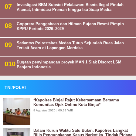
Investigasi BBM Subsidi Pelalawan: Bisnis Ilegal Pindah
Alamat, Intimidasi Preman hingga Isu Suap Media
Gopprera Panggabean dan Hilman Pujana Resmi Pimpin
KPPU Periode 2026–2029
Satlantas Polrestabes Medan Tutup Sejumlah Ruas Jalan
Terkait Acara di Lapangan Merdeka
Dugaan penyimpangan proyek MAN 1 Siak Disorot LSM
Penjara Indonesia
TNI/POLRI
*Kapolres Binjai Rajut Kebersamaan Bersama
Komunitas Ojek Online Kota Binjai*
8 Agustus 2026 | 00:39 WIB
Dalam Kurun Waktu Satu Bulan, Kapolres Langkat
Rilis Pengungkapan Kasus Narkotika, Tindak Pidana