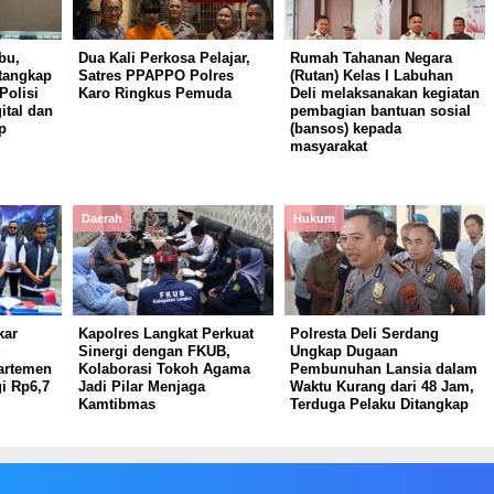
bu,
Dua Kali Perkosa Pelajar,
Rumah Tahanan Negara
itangkap
Satres PPAPPO Polres
(Rutan) Kelas I Labuhan
Polisi
Karo Ringkus Pemuda
Deli melaksanakan kegiatan
ital dan
pembagian bantuan sosial
p
(bansos) kepada
masyarakat
Daerah
Hukum
kar
Kapolres Langkat Perkuat
Polresta Deli Serdang
g
Sinergi dengan FKUB,
Ungkap Dugaan
partemen
Kolaborasi Tokoh Agama
Pembunuhan Lansia dalam
i Rp6,7
Jadi Pilar Menjaga
Waktu Kurang dari 48 Jam,
Kamtibmas
Terduga Pelaku Ditangkap