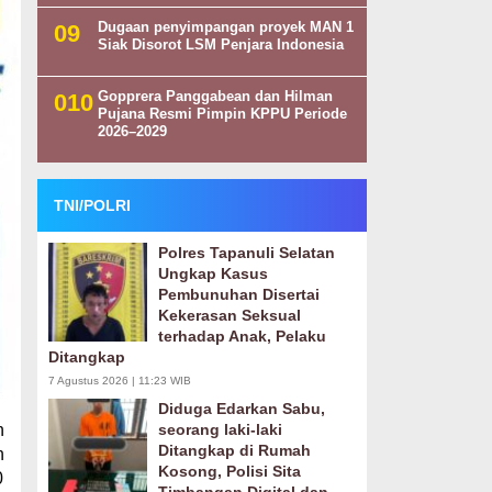
Dugaan penyimpangan proyek MAN 1
Siak Disorot LSM Penjara Indonesia
Gopprera Panggabean dan Hilman
Pujana Resmi Pimpin KPPU Periode
2026–2029
TNI/POLRI
Polres Tapanuli Selatan
Ungkap Kasus
Pembunuhan Disertai
Kekerasan Seksual
terhadap Anak, Pelaku
Ditangkap
7 Agustus 2026 | 11:23 WIB
Diduga Edarkan Sabu,
n
seorang laki-laki
Ditangkap di Rumah
n
Kosong, Polisi Sita
0