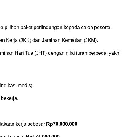
ilihan paket perlindungan kepada calon peserta:
aan Kerja (JKK) dan Jaminan Kematian (JKM).
aminan Hari Tua (JHT) dengan nilai iuran berbeda, yakni
ndikasi medis).
bekerja.
lakaan kerja sebesar
Rp70.000.000
.
mal senilai
Rp174.000.000
.