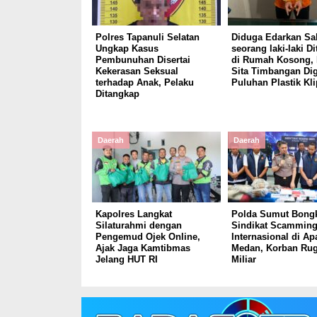
Polres Tapanuli Selatan
Diduga Edarkan Sa
Ungkap Kasus
seorang laki-laki D
Pembunuhan Disertai
di Rumah Kosong, 
Kekerasan Seksual
Sita Timbangan Dig
terhadap Anak, Pelaku
Puluhan Plastik Kli
Ditangkap
Daerah
Daerah
Kapolres Langkat
Polda Sumut Bong
Silaturahmi dengan
Sindikat Scammin
Pengemud Ojek Online,
Internasional di A
Ajak Jaga Kamtibmas
Medan, Korban Rug
Jelang HUT RI
Miliar