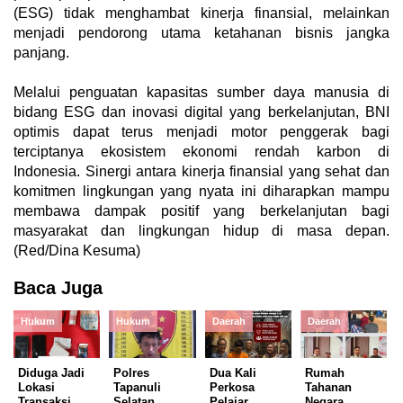
(ESG) tidak menghambat kinerja finansial, melainkan
menjadi pendorong utama ketahanan bisnis jangka
panjang.
‎Melalui penguatan kapasitas sumber daya manusia di
bidang ESG dan inovasi digital yang berkelanjutan, BNI
optimis dapat terus menjadi motor penggerak bagi
terciptanya ekosistem ekonomi rendah karbon di
Indonesia. Sinergi antara kinerja finansial yang sehat dan
komitmen lingkungan yang nyata ini diharapkan mampu
membawa dampak positif yang berkelanjutan bagi
masyarakat dan lingkungan hidup di masa depan.
(Red/Dina Kesuma)
Baca Juga
Hukum
Hukum
Daerah
Daerah
Diduga Jadi
Polres
Dua Kali
Rumah
Lokasi
Tapanuli
Perkosa
Tahanan
Transaksi
Selatan
Pelajar,
Negara