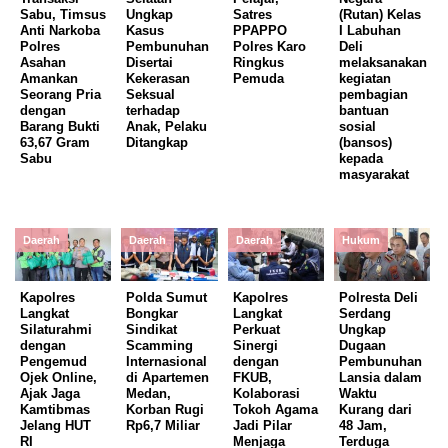
Sabu, Timsus
Ungkap
Satres
(Rutan) Kelas
Anti Narkoba
Kasus
PPAPPO
I Labuhan
Polres
Pembunuhan
Polres Karo
Deli
Asahan
Disertai
Ringkus
melaksanakan
Amankan
Kekerasan
Pemuda
kegiatan
Seorang Pria
Seksual
pembagian
dengan
terhadap
bantuan
Barang Bukti
Anak, Pelaku
sosial
63,67 Gram
Ditangkap
(bansos)
Sabu
kepada
masyarakat
Daerah
Daerah
Daerah
Hukum
Kapolres
Polda Sumut
Kapolres
Polresta Deli
Langkat
Bongkar
Langkat
Serdang
Silaturahmi
Sindikat
Perkuat
Ungkap
dengan
Scamming
Sinergi
Dugaan
Pengemud
Internasional
dengan
Pembunuhan
Ojek Online,
di Apartemen
FKUB,
Lansia dalam
Ajak Jaga
Medan,
Kolaborasi
Waktu
Kamtibmas
Korban Rugi
Tokoh Agama
Kurang dari
Jelang HUT
Rp6,7 Miliar
Jadi Pilar
48 Jam,
RI
Menjaga
Terduga