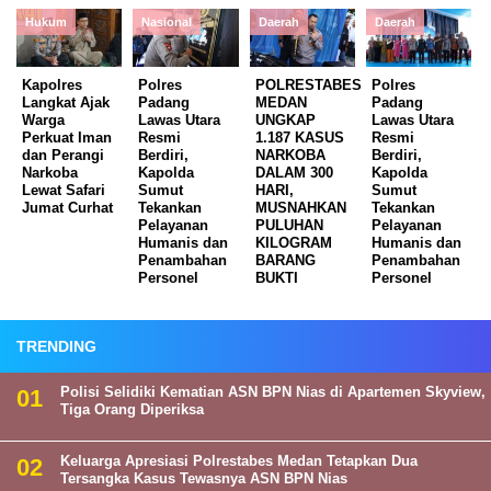
Hukum
Nasional
Daerah
Daerah
Kapolres
Polres
POLRESTABES
Polres
Langkat Ajak
Padang
MEDAN
Padang
Warga
Lawas Utara
UNGKAP
Lawas Utara
Perkuat Iman
Resmi
1.187 KASUS
Resmi
dan Perangi
Berdiri,
NARKOBA
Berdiri,
Narkoba
Kapolda
DALAM 300
Kapolda
Lewat Safari
Sumut
HARI,
Sumut
Jumat Curhat
Tekankan
MUSNAHKAN
Tekankan
Pelayanan
PULUHAN
Pelayanan
Humanis dan
KILOGRAM
Humanis dan
Penambahan
BARANG
Penambahan
Personel
BUKTI
Personel
TRENDING
Polisi Selidiki Kematian ASN BPN Nias di Apartemen Skyview,
Tiga Orang Diperiksa
Keluarga Apresiasi Polrestabes Medan Tetapkan Dua
Tersangka Kasus Tewasnya ASN BPN Nias