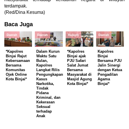
terdampak.
(Red/Dina Kesuma)
Baca Juga
Daerah
Daerah
Hukum
Daerah
*Kapolres
Dalam Kurun
*Kapolres
Kapolres
Binjai Rajut
Waktu Satu
Binjai ajak
Binjai
Kebersamaan
Bulan,
PJU Safari
Bersama PJU
Bersama
Kapolres
Salat Jumat
Jalin Sinergi
Komunitas
Langkat Rilis
Bersama
dengan Ketua
Ojek Online
Pengungkapan
Masyarakat di
Pengadilan
Kota Binjai*
Kasus
Masjid Agung
Agama
Narkotika,
Kota Binjai*
Binjai*
Tindak
Pidana
Kriminal, dan
Kekerasan
Seksual
terhadap
Anak