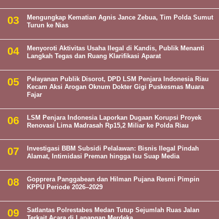
Mengungkap Kematian Agnis Jance Zebua, Tim Polda Sumut
Turun ke Nias
Menyoroti Aktivitas Usaha Ilegal di Kandis, Publik Menanti
Langkah Tegas dan Ruang Klarifikasi Aparat
Pelayanan Publik Disorot, DPD LSM Penjara Indonesia Riau
Kecam Aksi Arogan Oknum Dokter Gigi Puskesmas Muara
Fajar
LSM Penjara Indonesia Laporkan Dugaan Korupsi Proyek
Renovasi Lima Madrasah Rp15,2 Miliar ke Polda Riau
Investigasi BBM Subsidi Pelalawan: Bisnis Ilegal Pindah
Alamat, Intimidasi Preman hingga Isu Suap Media
Gopprera Panggabean dan Hilman Pujana Resmi Pimpin
KPPU Periode 2026–2029
Satlantas Polrestabes Medan Tutup Sejumlah Ruas Jalan
Terkait Acara di Lapangan Merdeka