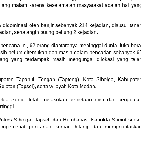
 siang malam karena keselamatan masyarakat adalah hal yan
a didominasi oleh banjir sebanyak 214 kejadian, disusul tana
ian, serta angin puting beliung 2 kejadian.
encana ini, 62 orang diantaranya meninggal dunia, luka bera
asih belum ditemukan dan masih dalam pencarian sebanyak 6
ang yang terdampak masih mengungsi dilokasi yang tela
upaten Tapanuli Tengah (Tapteng), Kota Sibolga, Kabupate
Selatan (Tapsel), serta wilayah Kota Medan.
da Sumut telah melakukan pemetaan rinci dan penguata
tinggi.
h Polres Sibolga, Tapsel, dan Humbahas. Kapolda Sumut suda
empercepat pencarian korban hilang dan memprioritaska