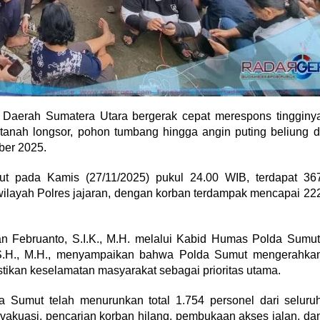
Daerah Sumatera Utara bergerak cepat merespons tingginy
 tanah longsor, pohon tumbang hingga angin puting beliung d
ber 2025.
mut pada Kamis (27/11/2025) pukul 24.00 WIB, terdapat 36
wilayah Polres jajaran, dengan korban terdampak mencapai 22
 Februanto, S.I.K., M.H. melalui Kabid Humas Polda Sumut
, S.H., M.H., menyampaikan bahwa Polda Sumut mengerahka
ikan keselamatan masyarakat sebagai prioritas utama.
 Sumut telah menurunkan total 1.754 personel dari seluru
vakuasi, pencarian korban hilang, pembukaan akses jalan, da