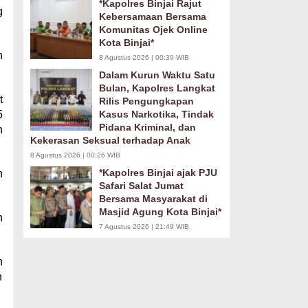
*Kapolres Binjai Rajut
g
Kebersamaan Bersama
Komunitas Ojek Online
Kota Binjai*
h
8 Agustus 2026 | 00:39 WIB
Dalam Kurun Waktu Satu
Bulan, Kapolres Langkat
t
Rilis Pengungkapan
5
Kasus Narkotika, Tindak
Pidana Kriminal, dan
h
Kekerasan Seksual terhadap Anak
8 Agustus 2026 | 00:26 WIB
*Kapolres Binjai ajak PJU
n
Safari Salat Jumat
Bersama Masyarakat di
Masjid Agung Kota Binjai*
n
7 Agustus 2026 | 21:49 WIB
h
n