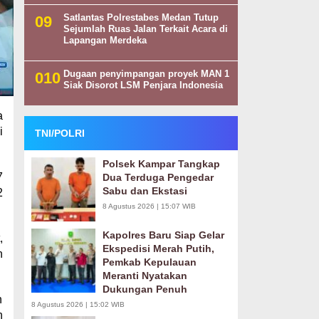
Satlantas Polrestabes Medan Tutup
Sejumlah Ruas Jalan Terkait Acara di
Lapangan Merdeka
Dugaan penyimpangan proyek MAN 1
Siak Disorot LSM Penjara Indonesia
a
i
TNI/POLRI
Polsek Kampar Tangkap
7
Dua Terduga Pengedar
Sabu dan Ekstasi
2
8 Agustus 2026 | 15:07 WIB
Kapolres Baru Siap Gelar
,
Ekspedisi Merah Putih,
n
Pemkab Kepulauan
Meranti Nyatakan
Dukungan Penuh
h
8 Agustus 2026 | 15:02 WIB
n