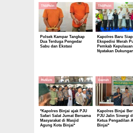
TNI/Polri
TNI/Polri
Polsek Kampar Tangkap
Kapolres Baru Siap
Dua Terduga Pengedar
Ekspedisi Merah Pu
Sabu dan Ekstasi
Pemkab Kepulauan 
Nyatakan Dukunga
Hukum
Daerah
*Kapolres Binjai ajak PJU
Kapolres Binjai Be
Safari Salat Jumat Bersama
PJU Jalin Sinergi 
Masyarakat di Masjid
Ketua Pengadilan 
Agung Kota Binjai*
Binjai*