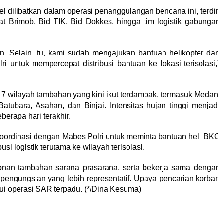
 dilibatkan dalam operasi penanggulangan bencana ini, terdir
Sat Brimob, Bid TIK, Bid Dokkes, hingga tim logistik gabunga
. Selain itu, kami sudah mengajukan bantuan helikopter da
untuk mempercepat distribusi bantuan ke lokasi terisolasi,
7 wilayah tambahan yang kini ikut terdampak, termasuk Medan
atubara, Asahan, dan Binjai. Intensitas hujan tinggi menjad
erapa hari terakhir.
koordinasi dengan Mabes Polri untuk meminta bantuan heli BK
i logistik terutama ke wilayah terisolasi.
onan tambahan sarana prasarana, serta bekerja sama denga
pengungsian yang lebih representatif. Upaya pencarian korba
lui operasi SAR terpadu. (*/Dina Kesuma)