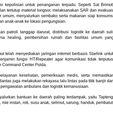
i kepolisian untuk penanganan terpadu. Seperti Sat Brimo
n tertutup material longsor, melaksanakan SAR dan evakuas
pur umum, menyalurkan sembako serta makanan siap konsums
n anak-anak ke lokasi pengungsian.
patroli tanggap darurat, distribusi logistik ke daerah suli
uma healing, pembersihan rumah dan fasilitas umum yan
t telah menyediakan jaringan internet berbasis Starlink untu
jamin fungsi HT/Repeater agar komunikasi tidak terputus
ke Command Center Polda.
elayanan kesehatan, pemeriksaan medis, serta memastika
tlantas juga melakukan rekayasa lalu lintas pada titik banjir da
a pengawalan ambulans dan logistik kemanusiaan.
alurkan bantuan ke daerah paling terdampak, yaitu Tapteng
 mie instan, roti, susu anak, selimut, sarung, handuk, pembalut