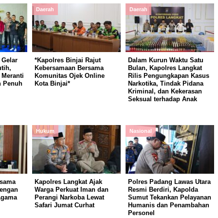
Daerah
Daerah
 Gelar
*Kapolres Binjai Rajut
Dalam Kurun Waktu Satu
tih,
Kebersamaan Bersama
Bulan, Kapolres Langkat
Meranti
Komunitas Ojek Online
Rilis Pengungkapan Kasus
n Penuh
Kota Binjai*
Narkotika, Tindak Pidana
Kriminal, dan Kekerasan
Seksual terhadap Anak
Hukum
Nasional
rsama
Kapolres Langkat Ajak
Polres Padang Lawas Utara
dengan
Warga Perkuat Iman dan
Resmi Berdiri, Kapolda
Agama
Perangi Narkoba Lewat
Sumut Tekankan Pelayanan
Safari Jumat Curhat
Humanis dan Penambahan
Personel