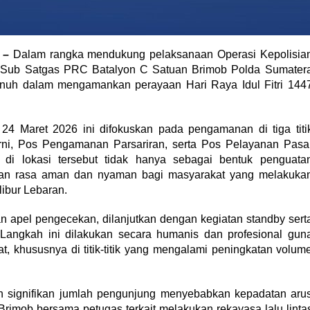
 –
Dalam rangka mendukung pelaksanaan Operasi Kepolisia
l Sub Satgas PRC Batalyon C Satuan Brimob Polda Sumater
enuh dalam mengamankan perayaan Hari Raya Idul Fitri 144
24 Maret 2026 ini difokuskan pada pengamanan di tiga titi
rni, Pos Pengamanan Parsariran, serta Pos Pelayanan Pasa
di lokasi tersebut tidak hanya sebagai bentuk penguata
an rasa aman dan nyaman bagi masyarakat yang melakuka
ibur Lebaran.
an apel pengecekan, dilanjutkan dengan kegiatan standby sert
s. Langkah ini dilakukan secara humanis dan profesional gun
, khususnya di titik-titik yang mengalami peningkatan volum
an signifikan jumlah pengunjung menyebabkan kepadatan aru
l Brimob bersama petugas terkait melakukan rekayasa lalu linta