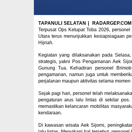
TAPANULI SELATAN | RADARGEP.COM
Terpusat Ops Ketupat Toba 2026, persone
Utara terus menunjukkan kesiapsiagaan p
Hijriah.
Kegiatan yang dilaksanakan pada Selasa, 
strategis, yakni Pos Pengamanan Aek Sijo
Gunung Tua. Kehadiran personel Brimob 
pengamanan, namun juga untuk memberik
perjalanan maupun aktivitas selama momen l
Sejak pagi hari, personel telah melaksanak
pengaturan arus lalu lintas di sekitar po
memastikan kelancaran mobilitas masyarakat
kendaraan.
Di kawasan wisata Aek Sijorni, peningkat
lalu lintas. Menyikapi hal tersebut, persone