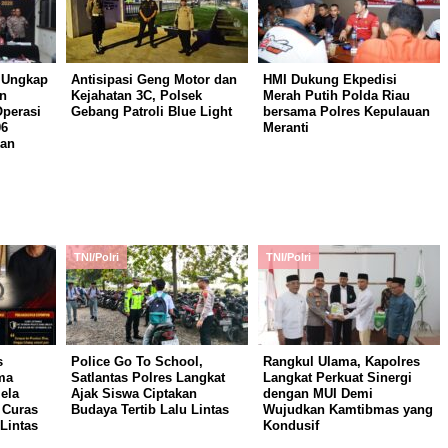
 Ungkap
Antisipasi Geng Motor dan
HMI Dukung Ekpedisi
n
Kejahatan 3C, Polsek
Merah Putih Polda Riau
Operasi
Gebang Patroli Blue Light
bersama Polres Kepulauan
06
Meranti
kan
TNI/Polri
TNI/Polri
s
Police Go To School,
Rangkul Ulama, Kapolres
ma
Satlantas Polres Langkat
Langkat Perkuat Sinergi
ela
Ajak Siswa Ciptakan
dengan MUI Demi
 Curas
Budaya Tertib Lalu Lintas
Wujudkan Kamtibmas yang
Lintas
Kondusif