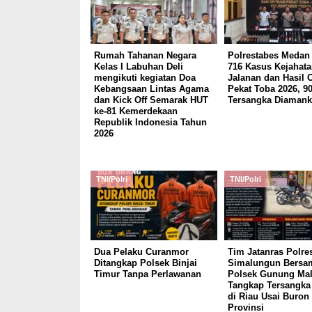
Rumah Tahanan Negara
Polrestabes Medan
Kelas I Labuhan Deli
716 Kasus Kejahata
mengikuti kegiatan Doa
Jalanan dan Hasil 
Kebangsaan Lintas Agama
Pekat Toba 2026, 9
dan Kick Off Semarak HUT
Tersangka Diaman
ke-81 Kemerdekaan
Republik Indonesia Tahun
2026
TNI/Polri
TNI/Polri
Dua Pelaku Curanmor
Tim Jatanras Polre
Ditangkap Polsek Binjai
Simalungun Bersa
Timur Tanpa Perlawanan
Polsek Gunung Mal
Tangkap Tersangka
di Riau Usai Buron 
Provinsi