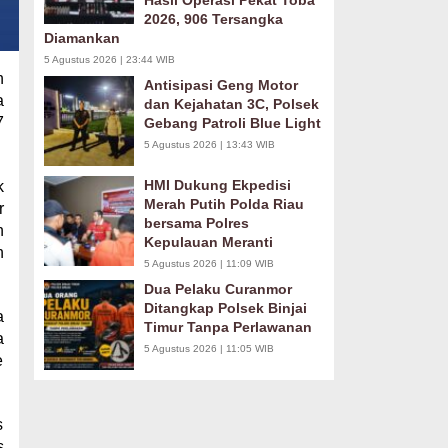
Hasil Operasi Pekat Toba
2026, 906 Tersangka
Diamankan
5 Agustus 2026 | 23:44 WIB
n
Antisipasi Geng Motor
a
dan Kejahatan 3C, Polsek
7
Gebang Patroli Blue Light
5 Agustus 2026 | 13:43 WIB
HMI Dukung Ekpedisi
k
Merah Putih Polda Riau
r
bersama Polres
n
Kepulauan Meranti
n
5 Agustus 2026 | 11:09 WIB
Dua Pelaku Curanmor
Ditangkap Polsek Binjai
a
Timur Tanpa Perlawanan
a
5 Agustus 2026 | 11:05 WIB
e
s
s