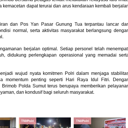
a kemacetan dapat terurai dan arus kendaraan kembali berjala
ariran dan Pos Yan Pasar Gunung Tua terpantau lancar da
ndisi normal, serta aktivitas masyarakat berlangsung denga
l.
ngamanan berjalan optimal. Setiap personel telah menempat
h, didukung perlengkapan operasional yang memadai sert
njadi wujud nyata komitmen Polri dalam menjaga stabilita
a momentum penting seperti Hari Raya Idul Fitri. Denga
, Brimob Polda Sumut terus berupaya memberikan pelayana
 nyaman, dan kondusif bagi seluruh masyarakat.
TNI/Polri
TNI/Polri