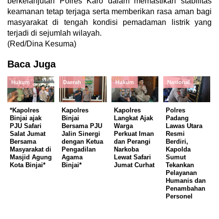
berkelanjutan Polres Karo dalam memastikan stabilitas
keamanan tetap terjaga serta memberikan rasa aman bagi
masyarakat di tengah kondisi pemadaman listrik yang
terjadi di sejumlah wilayah.
(Red/Dina Kesuma)
Baca Juga
Hukum
Daerah
Hukum
Nasional
*Kapolres
Kapolres
Kapolres
Polres
Binjai ajak
Binjai
Langkat Ajak
Padang
PJU Safari
Bersama PJU
Warga
Lawas Utara
Salat Jumat
Jalin Sinergi
Perkuat Iman
Resmi
Bersama
dengan Ketua
dan Perangi
Berdiri,
Masyarakat di
Pengadilan
Narkoba
Kapolda
Masjid Agung
Agama
Lewat Safari
Sumut
Kota Binjai*
Binjai*
Jumat Curhat
Tekankan
Pelayanan
Humanis dan
Penambahan
Personel