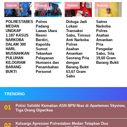
Daerah
Daerah
Hukum
Hukum
POLRESTABES
Polres
Diduga Jadi
Satres
MEDAN
Padang
Lokasi
Narkoba
UNGKAP
Lawas Utara
Transaksi
Polres
1.187 KASUS
Resmi
Sabu, Timsus
Asahan
NARKOBA
Berdiri,
Anti Narkoba
Amankan
DALAM 300
Kapolda
Polres
Pria
HARI,
Sumut
Asahan
Pengedar
MUSNAHKAN
Tekankan
Amankan
Sabu, Sita
PULUHAN
Pelayanan
Seorang Pria
19,60 Gram
KILOGRAM
Humanis dan
dengan
Barang Bukti
BARANG
Penambahan
Barang Bukti
BUKTI
Personel
63,67 Gram
Sabu
TRENDING
Polisi Selidiki Kematian ASN BPN Nias di Apartemen Skyview,
Tiga Orang Diperiksa
Keluarga Apresiasi Polrestabes Medan Tetapkan Dua