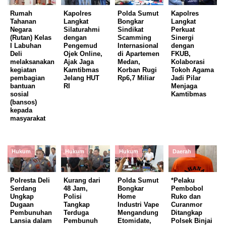
Rumah
Kapolres
Polda Sumut
Kapolres
Tahanan
Langkat
Bongkar
Langkat
Negara
Silaturahmi
Sindikat
Perkuat
(Rutan) Kelas
dengan
Scamming
Sinergi
I Labuhan
Pengemud
Internasional
dengan
Deli
Ojek Online,
di Apartemen
FKUB,
melaksanakan
Ajak Jaga
Medan,
Kolaborasi
kegiatan
Kamtibmas
Korban Rugi
Tokoh Agama
pembagian
Jelang HUT
Rp6,7 Miliar
Jadi Pilar
bantuan
RI
Menjaga
sosial
Kamtibmas
(bansos)
kepada
masyarakat
Hukum
Hukum
Hukum
Daerah
Polresta Deli
Kurang dari
Polda Sumut
*Pelaku
Serdang
48 Jam,
Bongkar
Pembobol
Ungkap
Polisi
Home
Ruko dan
Dugaan
Tangkap
Industri Vape
Curanmor
Pembunuhan
Terduga
Mengandung
Ditangkap
Lansia dalam
Pembunuh
Etomidate,
Polsek Binjai