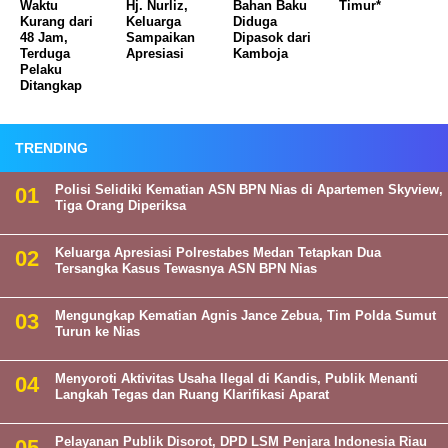
Waktu
Hj. Nurliz,
Bahan Baku
Timur*
Kurang dari
Keluarga
Diduga
48 Jam,
Sampaikan
Dipasok dari
Terduga
Apresiasi
Kamboja
Pelaku
Ditangkap
TRENDING
Polisi Selidiki Kematian ASN BPN Nias di Apartemen Skyview,
Tiga Orang Diperiksa
Keluarga Apresiasi Polrestabes Medan Tetapkan Dua
Tersangka Kasus Tewasnya ASN BPN Nias
Mengungkap Kematian Agnis Jance Zebua, Tim Polda Sumut
Turun ke Nias
Menyoroti Aktivitas Usaha Ilegal di Kandis, Publik Menanti
Langkah Tegas dan Ruang Klarifikasi Aparat
Pelayanan Publik Disorot, DPD LSM Penjara Indonesia Riau